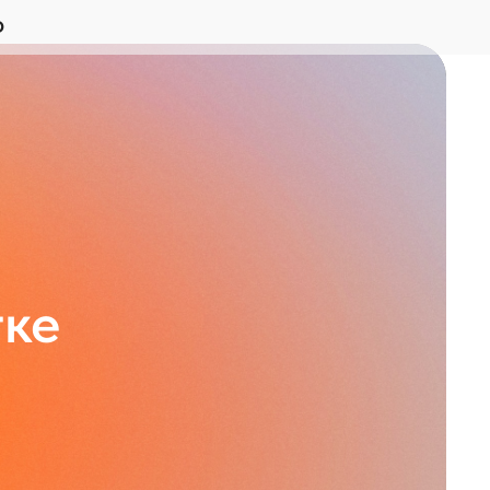
Ю
тке